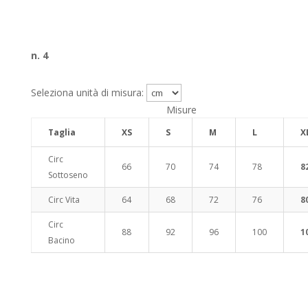
n. 4
Seleziona unità di misura:
Misure
Taglia
XS
S
M
L
X
Circ
66
70
74
78
8
Sottoseno
Circ Vita
64
68
72
76
8
Circ
88
92
96
100
1
Bacino