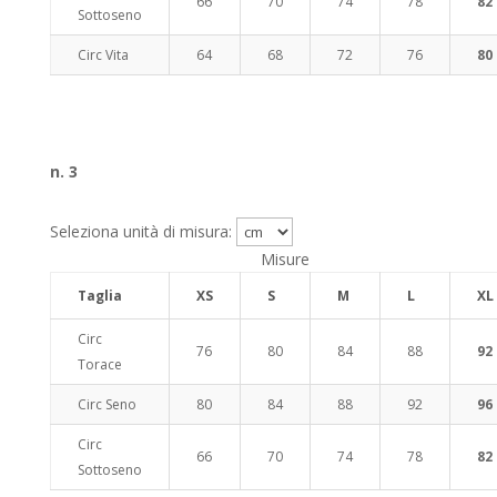
66
70
74
78
82
Sottoseno
Circ Vita
64
68
72
76
80
n. 3
Seleziona unità di misura:
Misure
Taglia
XS
S
M
L
XL
Circ
76
80
84
88
92
Torace
Circ Seno
80
84
88
92
96
Circ
66
70
74
78
82
Sottoseno