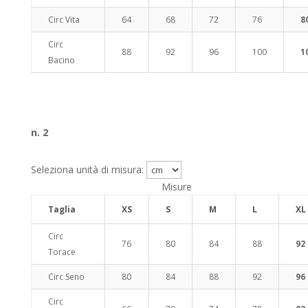
Circ Vita
64
68
72
76
8
Circ
88
92
96
100
1
Bacino
n. 2
Seleziona unità di misura:
Misure
Taglia
XS
S
M
L
XL
Circ
76
80
84
88
92
Torace
Circ Seno
80
84
88
92
96
Circ