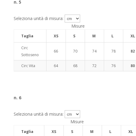
n. 5
Seleziona unità di misura:
Misure
Taglia
XS
S
M
L
XL
Circ
66
70
74
78
82
Sottoseno
Circ Vita
64
68
72
76
80
n. 6
Seleziona unità di misura:
Misure
Taglia
XS
S
M
L
XL