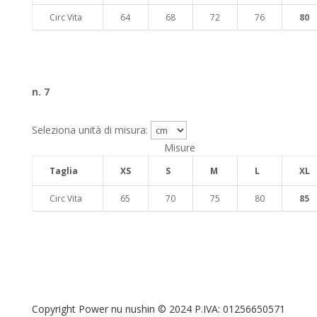
Circ Vita
64
68
72
76
80
n. 7
Seleziona unità di misura:
Misure
Taglia
XS
S
M
L
XL
🇮🇹
🇬🇧
RIPRISTINA
Circ Vita
65
70
75
80
85
-A
100%
+A
Alto Contrasto
Modalità Scura
Disattiva Immagini
Copyright Power nu nushin © 2024 P.IVA: 01256650571