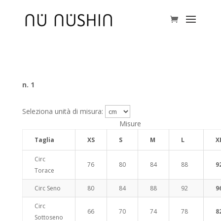
n. 1
Seleziona unità di misura:
Misure
Taglia
XS
S
M
L
X
Circ
76
80
84
88
9
Torace
Circ Seno
80
84
88
92
9
Circ
66
70
74
78
8
Sottoseno